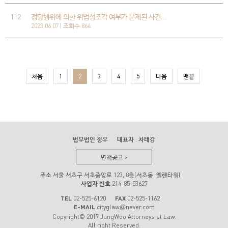
112
정당행위에 의한 위법성조각 여부가 문제된 사건…
2023.06.07 | 조회수 864
처음
1
2
3
4
5
다음
맨끝
법무법인 정우
대표자
:
차태강
면책공고
>
주소
서울 서초구 서초중앙로 123, 8층(서초동, 엘렌타워)
사업자 번호
214-85-53627
TEL
02-525-6120
FAX
02-525-1162
E-MAIL
cityglaw
naver.com
@
Copyright© 2017 JungWoo Attorneys at Law.
All right Reserved.